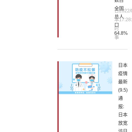
数占
全国
日
2022/
总人
本
17:28
口
时
64.8%
事
日本
疫情
最新
(9.5)
通
报:
日本
放宽
访日