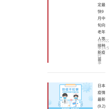
定最
快9
月中
旬向
老年
人等
日
202
接种
本
14:5
新疫
时
苗
事
日本
疫情
最新
(9.2)