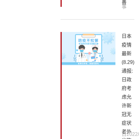
善
事
日本
疫情
最新
(8.29)
通报:
日政
府考
虑允
许新
冠无
症状
者外
日
2022/