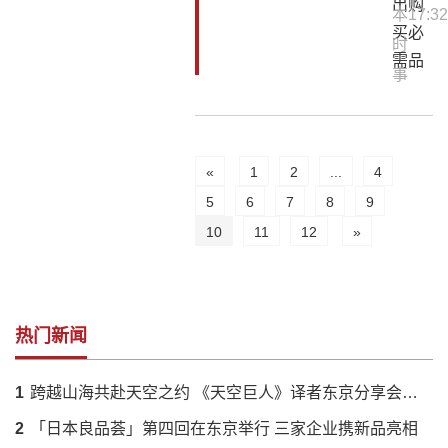
出购
本
17:32
买必
时
需品
事
«
1
2
...
4
5
6
7
8
9
10
11
12
»
热门新闻
1
跨越山海共赴天空之约 《天空巨人》译者东京分享会落幕 解码蔡国强火药艺术与中日文化羁绊
2
「日本良品荟」第四回在东京举行 三家企业携新品亮相