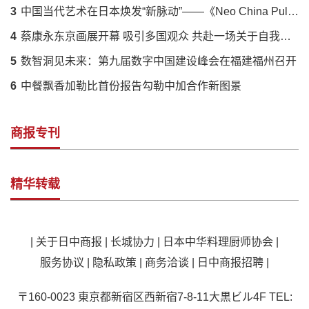
3
中国当代艺术在日本焕发“新脉动”——《Neo China Pulse》展呈现传统与创新的时代对话
4
蔡康永东京画展开幕 吸引多国观众 共赴一场关于自我的对话
5
数智洞见未来：第九届数字中国建设峰会在福建福州召开
6
中餐飘香加勒比首份报告勾勒中加合作新图景
商报专刊
精华转载
|
关于日中商报
|
长城协力
|
日本中华料理厨师协会
|
服务协议
|
隐私政策
|
商务洽谈
|
日中商报招聘
|
〒160-0023 東京都新宿区西新宿7-8-11大黒ビル4F TEL: