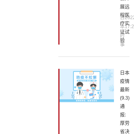
展远
程医
日
202
疗实
本
17:2
证试
时
验
事
日本
疫情
最新
(9.3)
通
报:
厚劳
省决