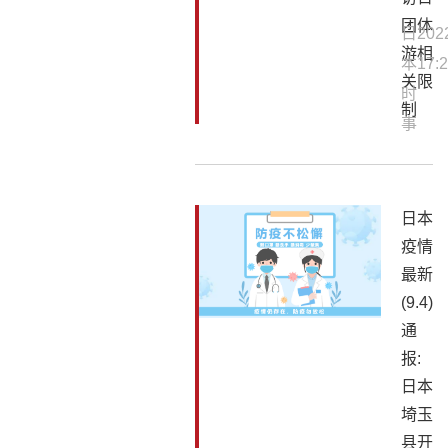
团体
日
202
游相
本
17:2
关限
时
制
事
日本
疫情
最新
(9.4)
通
报:
日本
埼玉
县开