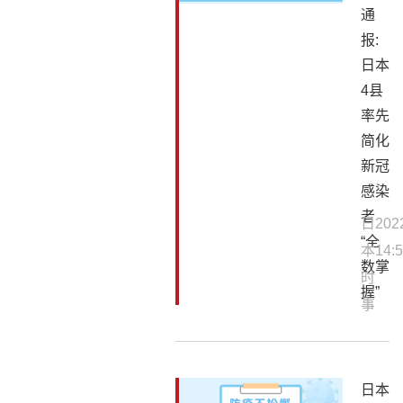
通
报:
日本
4县
率先
简化
新冠
感染
者
日
202
“全
本
14:5
数掌
时
握”
事
日本