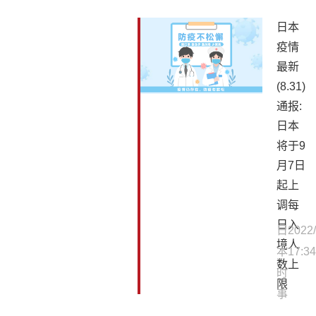
日本
疫情
最新
(8.31)
通报:
日本
将于9
月7日
起上
调每
日入
日
2022/
境人
本
17:34
数上
时
限
事