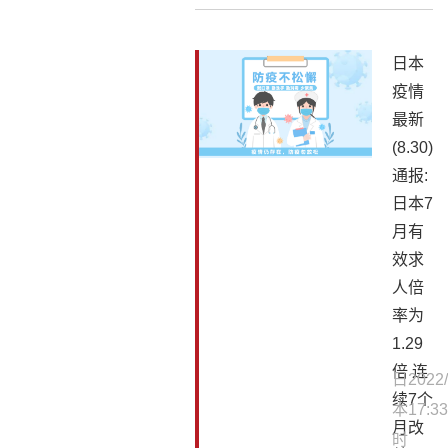
日本
疫情
最新
(8.30)
通报:
日本7
月有
效求
人倍
率为
1.29
倍 连
日
2022/
续7个
本
17:33
月改
时