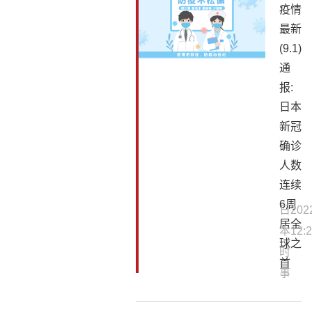
疫情
最新
(9.1)
通
报:
日本
新冠
确诊
人数
连续
6周
日
202
居全
本
12:2
球之
时
首
事