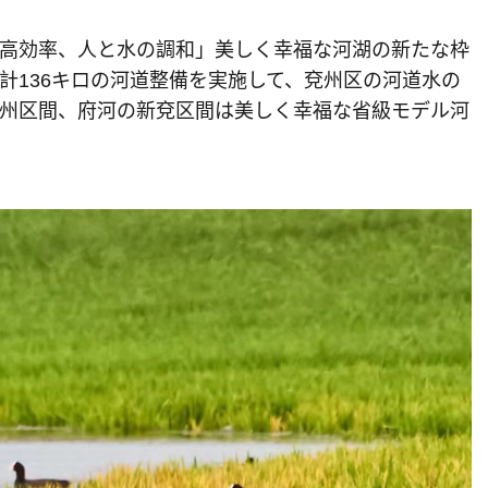
高効率、人と水の調和」美しく幸福な河湖の新たな枠
計136キロの河道整備を実施して、兗州区の河道水の
州区間、府河の新兗区間は美しく幸福な省級モデル河