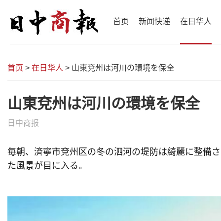
首页
新闻快递
在日华人
首页
>
在日华人
>
山東兗州は河川の環境を保全
山東兗州は河川の環境を保全
日中商报
毎朝、済寧市兗州区の冬の泗河の堤防は綺麗に整備さ
た風景が目に入る。