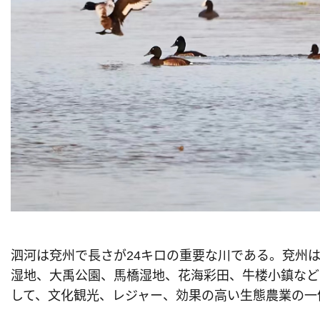
泗河は兗州で長さが24キロの重要な川である。兗州
湿地、大禹公園、馬橋湿地、花海彩田、牛楼小鎮など
して、文化観光、レジャー、効果の高い生態農業の一