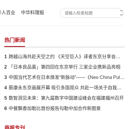
华人百业
中华料理报
热门新闻
1
跨越山海共赴天空之约 《天空巨人》译者东京分享会落幕 解码蔡国强火药艺术与中日文化羁绊
2
「日本良品荟」第四回在东京举行 三家企业携新品亮相
3
中国当代艺术在日本焕发“新脉动”——《Neo China Pulse》展呈现传统与创新的时代对话
4
蔡康永东京画展开幕 吸引多国观众 共赴一场关于自我的对话
5
数智洞见未来：第九届数字中国建设峰会在福建福州召开
6
中餐飘香加勒比首份报告勾勒中加合作新图景
商报专刊