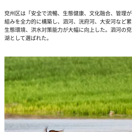
兗州区は「安全で流暢、生態健康、文化融合、管理が
組みを全力的に構築し、泗河、洸府河、大安河など累
生態環境、洪水対策能力が大幅に向上した。泗河の兗
湖として選ばれた。