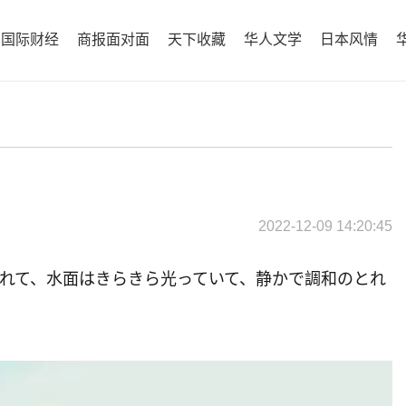
国际财经
商报面对面
天下收藏
华人文学
日本风情
2022-12-09 14:20:45
れて、水面はきらきら光っていて、静かで調和のとれ