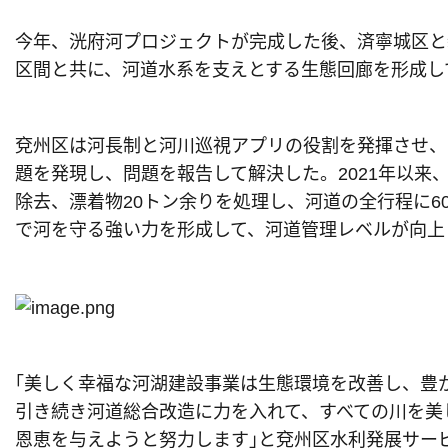
今年、洸府河プロジェクトが完成した後、済寧城区と
区間と共に、河道水系を支えとする生態回廊を形成し
兗州区は河長制と河川巡視アプリの役割を発揮させ、
題を発現し、問題を報告して解決した。2021年以来
除去、漂着物20トン余りを処理し、河道の全行程に
で河を守る強い力を形成して、河道管理レベルが向上
｢美しく幸福な河湖建設事業は生態環境を改善し、豊
引き続き河道総合改造に力を入れて、すべての川を美
恩恵を与えようと努力します｣と兗州区水利発展サー