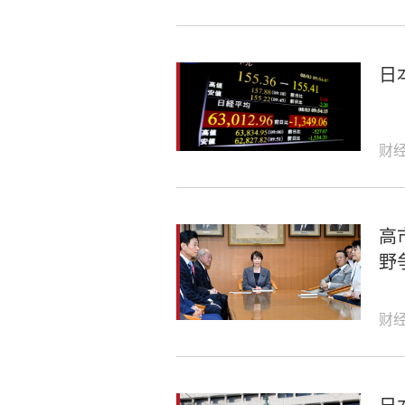
日
财
高
野
财