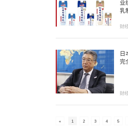
业
乳
财
日
完
财
«
1
2
3
4
5