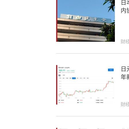
日
内
财
日
年
财