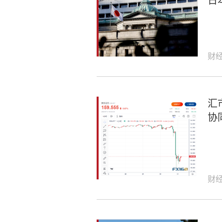
日
财
汇
协
财