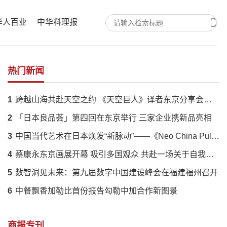
华人百业
中华料理报
热门新闻
1
跨越山海共赴天空之约 《天空巨人》译者东京分享会落幕 解码蔡国强火药艺术与中日文化羁绊
2
「日本良品荟」第四回在东京举行 三家企业携新品亮相
3
中国当代艺术在日本焕发“新脉动”——《Neo China Pulse》展呈现传统与创新的时代对话
4
蔡康永东京画展开幕 吸引多国观众 共赴一场关于自我的对话
5
数智洞见未来：第九届数字中国建设峰会在福建福州召开
6
中餐飘香加勒比首份报告勾勒中加合作新图景
商报专刊