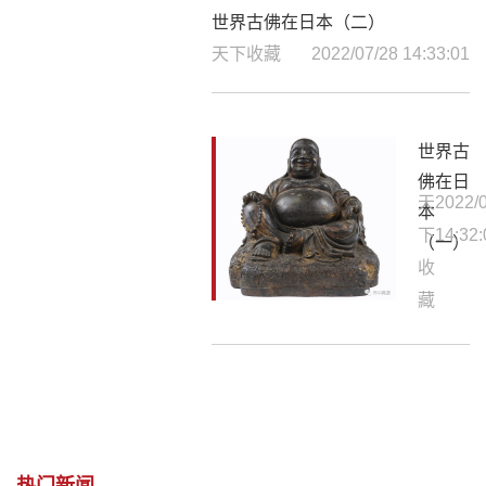
世界古佛在日本（二）
天下收藏
2022/07/28 14:33:01
世界古
佛在日
天
2022/
本
下
14:32:
（一）
收
藏
热门新闻