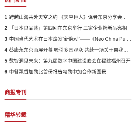
1
跨越山海共赴天空之约 《天空巨人》译者东京分享会落幕 解码蔡国强火药艺术与中日文化羁绊
2
「日本良品荟」第四回在东京举行 三家企业携新品亮相
3
中国当代艺术在日本焕发“新脉动”——《Neo China Pulse》展呈现传统与创新的时代对话
4
蔡康永东京画展开幕 吸引多国观众 共赴一场关于自我的对话
5
数智洞见未来：第九届数字中国建设峰会在福建福州召开
6
中餐飘香加勒比首份报告勾勒中加合作新图景
商报专刊
精华转载