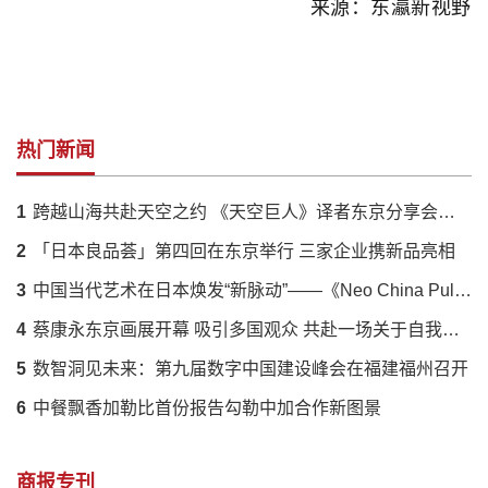
来源：东瀛新视野
热门新闻
1
跨越山海共赴天空之约 《天空巨人》译者东京分享会落幕 解码蔡国强火药艺术与中日文化羁绊
2
「日本良品荟」第四回在东京举行 三家企业携新品亮相
3
中国当代艺术在日本焕发“新脉动”——《Neo China Pulse》展呈现传统与创新的时代对话
4
蔡康永东京画展开幕 吸引多国观众 共赴一场关于自我的对话
5
数智洞见未来：第九届数字中国建设峰会在福建福州召开
6
中餐飘香加勒比首份报告勾勒中加合作新图景
商报专刊