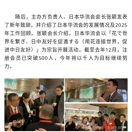
随后，主办方负责人、日本华流会会长张颖发表
了新年致辞，并介绍了日本华流会的发展情况及
2025
年工作回顾。张颖会长介绍，日本华流会以「花で世
界を繋ぎ、日中友好を促進する（用花连接世界，促
进中日友好）」为宗旨开展活动。截至去年
12
月，注
册会员已突破
500
人，今年将以千人为目标继续努
力。