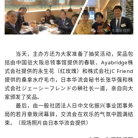
当天，主办方还为大家准备了抽奖活动，奖品包
括由中国驻大阪总领事馆提供的春联、
Ayabridge
株
式会社提供的永生花（红玫瑰）和株式会社
JC Friend
提供的桑拿水疗毛巾，日本华流会秘书长张华强和株
式会社ジェーシーフレンドの榊社长一道，亲自向大
家颁发了奖品。
最后，由一般社团法人日中文化振兴事业团事务
局的若月章致闭幕辞，交流会在欢乐的气氛中圆满结
束。（现场照片由日本华流会提供）