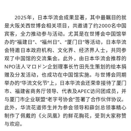
2025
年，日本华流会成果显著，其中最瞩目的就
是大阪关西世博会相关项目，共邀请了约
2000
名中国
宾客，全力推动参与活动。尤其是在世博会中国馆举
办的“福建日”、“福州日”、“厦门日”等活动，日本华流
会特邀日本政府机构、文化界、经济界人士，共同参
观了中国馆的交流集会。此外，由日本华流会推荐的
NPO
法人マロドン企划理事长竹田先生策划的绘本捐
赠及分发活动，也成功在中国馆实施。与世博会同期
举办的“华流文化节”上，日本华流会还荣幸接待了厦门
市、福建省商务厅领导、代表及
APEC
访问团成员，并
与厦门市企业联盟“老字号协会”签署了合作伙伴协议。
此外，华流花道师生并为参会领导和薛剑总领事精心
制作了佩戴的《火凤凰》的鲜花胸花，受到大家称赞
与欢迎。