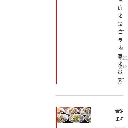
确
化
定
位”
与
“标
准
今
20
化
夜
13
出
干
餐”
杯
商馆
味坊
——