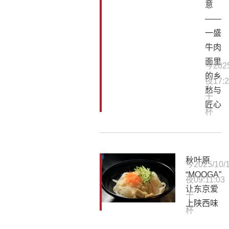
意
——
一盛
牛肉
面里
今
202
的乡
夜
17:2
愁与
干
匠心
杯
秋叶原
今
2025/10/
“MOOGA”
夜
09:11:03
让东京爱
干
上陕西味
杯