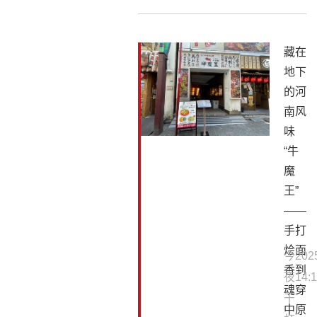
藏在
地下
的河
南风
味
“牛
魔
王”
——
手打
烩面
今
202
香到
夜
14:1
魂穿
干
中原