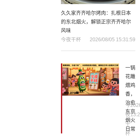
久久家齐齐哈尔烤肉：扎根日本
的东北烟火，解锁正宗齐齐哈尔
风味
今夜干杯
2026/08/05 15:31:59
一锅
花雕
煨鸡
香，
治愈
今
202
东京
夜
13:2
烟火
干
日常
杯