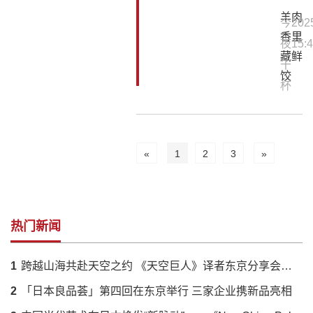
羊肉
今
202
香里
夜
15:4
藏鲜
干
饺
杯
«
1
2
3
»
热门新闻
1
跨越山海共赴天空之约 《天空巨人》译者东京分享会落幕 解码蔡国强火药艺术与中日文化羁绊
2
「日本良品荟」第四回在东京举行 三家企业携新品亮相