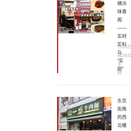
横浜
味香
阁
——
实材
实料
今
202
与
夜
16:0
“实
干
厨”
杯
东京
街角
的西
北暖