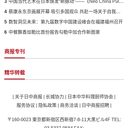
3
中国当代艺术在日本焕发“新脉动”——《Neo China Pulse》展呈现传统与创新的时代对话
4
蔡康永东京画展开幕 吸引多国观众 共赴一场关于自我的对话
5
数智洞见未来：第九届数字中国建设峰会在福建福州召开
6
中餐飘香加勒比首份报告勾勒中加合作新图景
商报专刊
精华转载
|
关于日中商报
|
长城协力
|
日本中华料理厨师协会
|
服务协议
|
隐私政策
|
商务洽谈
|
日中商报招聘
|
〒160-0023 東京都新宿区西新宿7-8-11大黒ビル4F TEL: