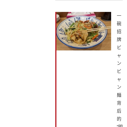
一
碗
招
牌
ビ
ャ
ン
ビ
ャ
ン
麺
背
后
的
“明