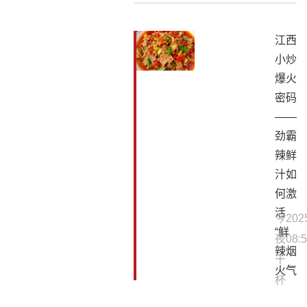
江西
小炒
爆火
密码
——
劲霸
辣鲜
汁如
何激
活
今
202
“鲜
夜
08:5
辣烟
干
火气
杯