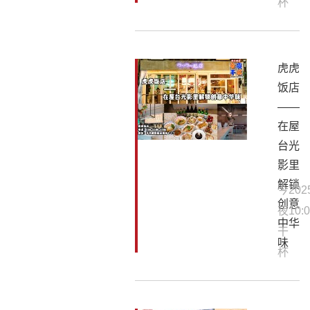
杯
虎虎
饭店
——
在屋
台光
影里
解锁
今
202
创意
夜
10:0
中华
干
味
杯