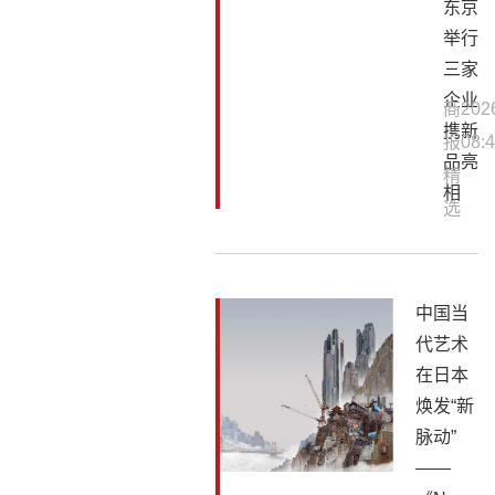
东京
举行
三家
企业
商
202
携新
报
08:4
品亮
精
相
选
中国当
代艺术
在日本
焕发“新
脉动”
——