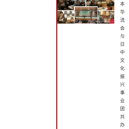
本
华
流
会
与
日
中
文
化
振
兴
事
业
团
共
办