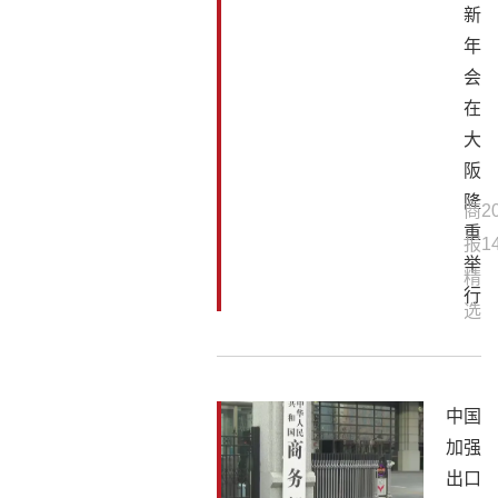
新
年
会
在
大
阪
隆
商
2
重
报
1
举
精
行
选
中国
加强
出口