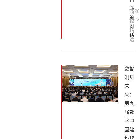
自
我
商
2
的
报
1
对
精
话
选
数智
洞见
未
来：
第九
届数
字中
国建
设峰