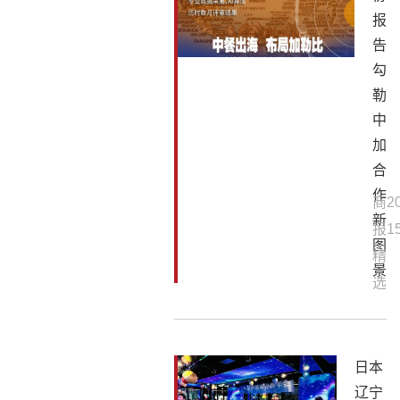
报
告
勾
勒
中
加
合
作
商
2
新
报
1
图
精
景
选
日本
辽宁