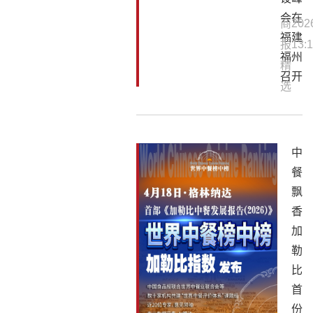
会在
商
202
福建
报
13:1
福州
精
召开
选
中
餐
飘
香
加
勒
比
首
份