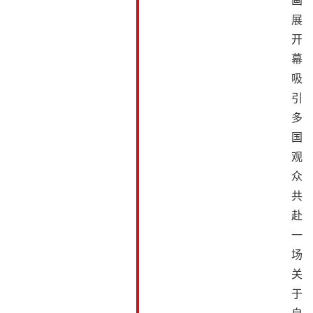
画
展
开
幕
吸
引
多
国
观
众
共
赴
一
场
关
于