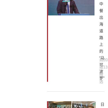
中
餐
出
海
道
路
上
的
“马
商
20
可.
报
13
波
精
罗”
选
日