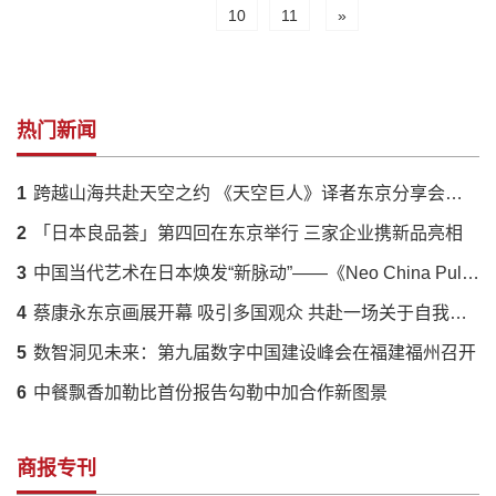
10
11
»
热门新闻
1
跨越山海共赴天空之约 《天空巨人》译者东京分享会落幕 解码蔡国强火药艺术与中日文化羁绊
2
「日本良品荟」第四回在东京举行 三家企业携新品亮相
3
中国当代艺术在日本焕发“新脉动”——《Neo China Pulse》展呈现传统与创新的时代对话
4
蔡康永东京画展开幕 吸引多国观众 共赴一场关于自我的对话
5
数智洞见未来：第九届数字中国建设峰会在福建福州召开
6
中餐飘香加勒比首份报告勾勒中加合作新图景
商报专刊