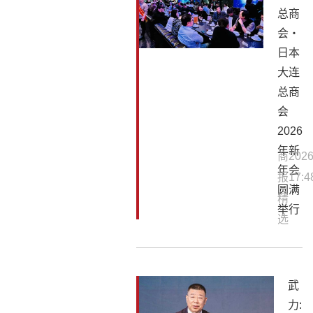
总商
会・
日本
大连
总商
会
2026
年新
商
2026
年会
报
17:4
圆满
精
举行
选
武
力: