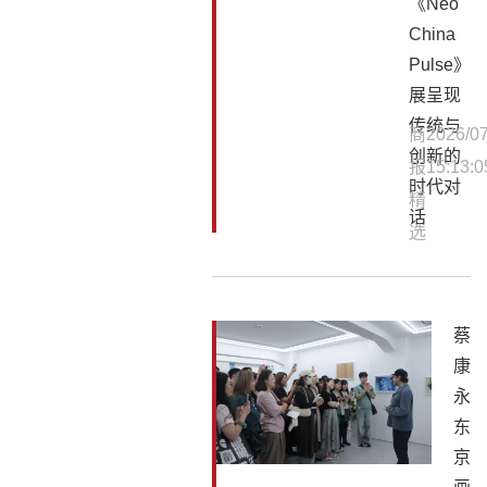
《Neo
China
Pulse》
展呈现
传统与
商
2026/07
创新的
报
15:13:0
时代对
精
话
选
蔡
康
永
东
京