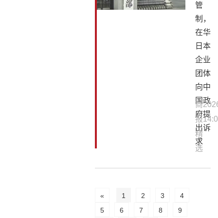
管
制，
在华
日本
企业
团体
向中
国政
商
202
府提
报
14:0
出诉
精
求
选
«
1
2
3
4
5
6
7
8
9