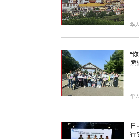
华
“
熊
华
日
行