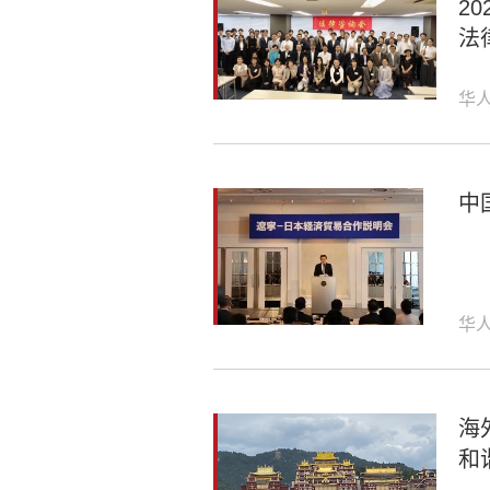
2
法
华
中
华
海
和