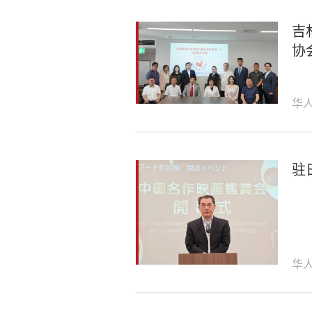
吉
协
华
驻
华