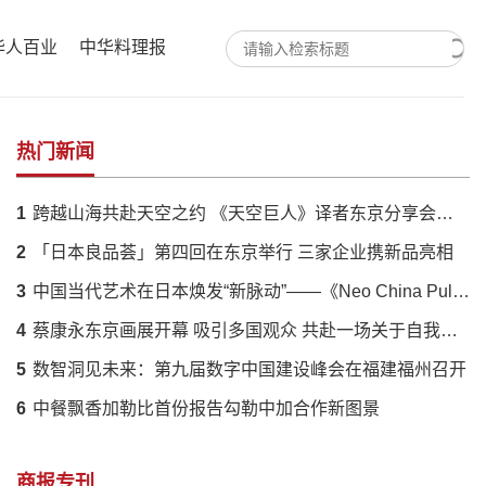
华人百业
中华料理报
热门新闻
1
跨越山海共赴天空之约 《天空巨人》译者东京分享会落幕 解码蔡国强火药艺术与中日文化羁绊
2
「日本良品荟」第四回在东京举行 三家企业携新品亮相
3
中国当代艺术在日本焕发“新脉动”——《Neo China Pulse》展呈现传统与创新的时代对话
4
蔡康永东京画展开幕 吸引多国观众 共赴一场关于自我的对话
5
数智洞见未来：第九届数字中国建设峰会在福建福州召开
6
中餐飘香加勒比首份报告勾勒中加合作新图景
商报专刊