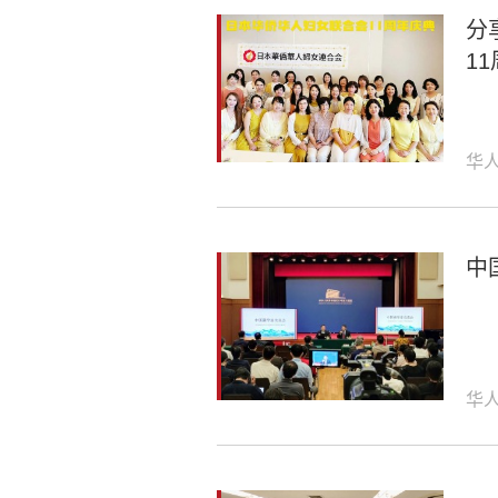
分
1
华
中
华