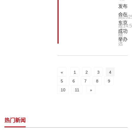
发布
会在
商
202
东京
报
14:5
成功
精
举办
选
«
1
2
3
4
5
6
7
8
9
10
11
»
热门新闻