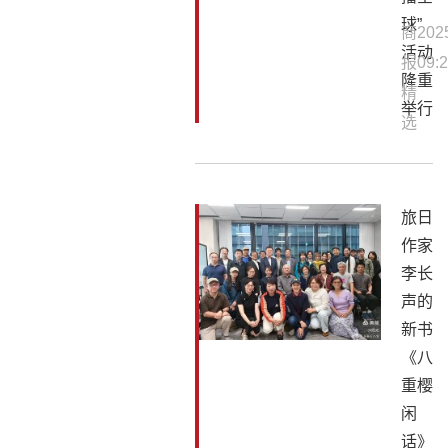
球”
商
202
活动
报
09:2
隆重
精
举行
选
旅日
作家
李长
声的
新书
《八
重樱
闲
话》