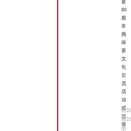
复
80
周
年
两
岸
茶
文
化
交
流
活
动
成
商
20
功
报
10
举
精