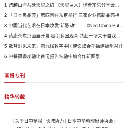
1
跨越山海共赴天空之约 《天空巨人》译者东京分享会落幕 解码蔡国强火药艺术与中日文化羁绊
2
「日本良品荟」第四回在东京举行 三家企业携新品亮相
3
中国当代艺术在日本焕发“新脉动”——《Neo China Pulse》展呈现传统与创新的时代对话
4
蔡康永东京画展开幕 吸引多国观众 共赴一场关于自我的对话
5
数智洞见未来：第九届数字中国建设峰会在福建福州召开
6
中餐飘香加勒比首份报告勾勒中加合作新图景
商报专刊
精华转载
|
关于日中商报
|
长城协力
|
日本中华料理厨师协会
|