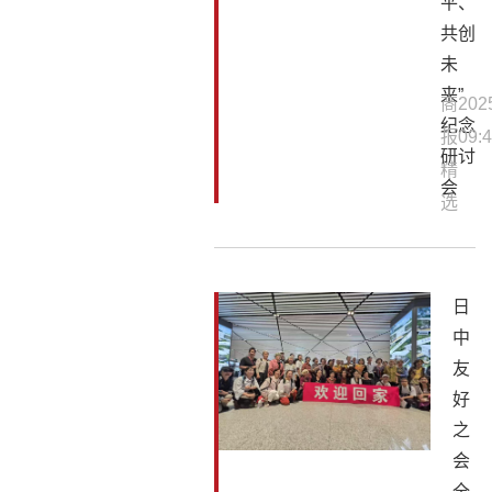
平、
共创
未
来”
商
202
纪念
报
09:4
研讨
精
会
选
日
中
友
好
之
会
全