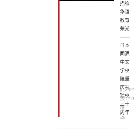
描绘
华语
教育
荣光
——
日本
同源
中文
学校
隆重
庆祝
商
202
建校
报
12:0
三十
精
周年
选