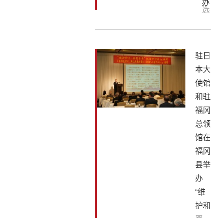
办
选
驻日
本大
使馆
和驻
福冈
总领
馆在
福冈
县举
办
“维
护和