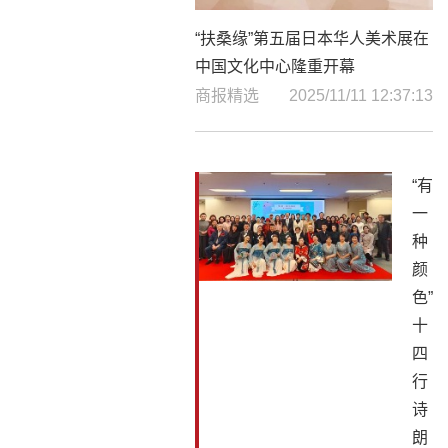
“扶桑缘”第五届日本华人美术展在
中国文化中心隆重开幕
商报精选
2025/11/11 12:37:13
“有
一
种
颜
色”
十
四
行
诗
朗