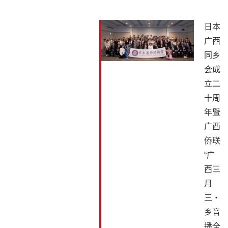
日本
广西
同乡
会成
立二
十周
年暨
广西
侨联
“广
西三
月
三・
乡音
播全