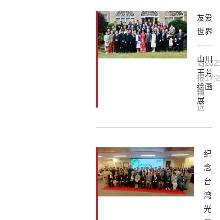
友爱
世界
——
山川
商
202
王芳
报
17:2
绘画
精
展
选
纪
念
台
湾
光