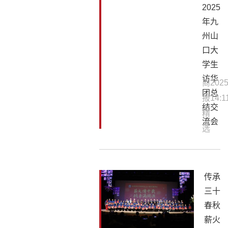
2025
年九
州山
口大
学生
访华
商
2025
团总
报
14:1
结交
精
流会
选
传承
三十
春秋
薪火