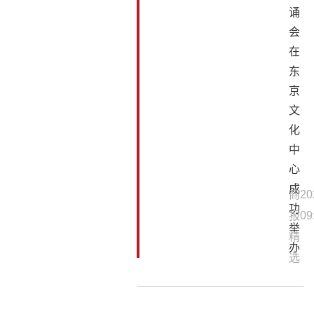
诵
会
在
东
京
文
化
中
心
成
商
20
功
报
09
举
精
办
选