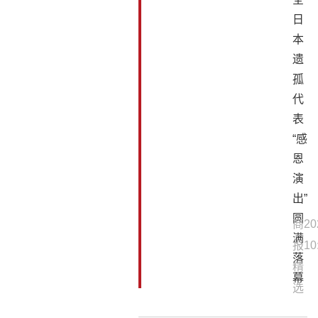
日
本
遗
孤
代
表
“感
恩
演
出”
圆
商
20
满
报
10
落
精
幕
选