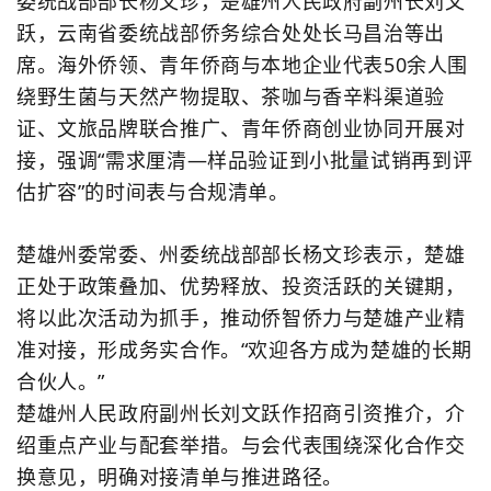
委统战部部长杨文珍，楚雄州人民政府副州长刘文
跃，云南省委统战部侨务综合处处长马昌治等出
席。海外侨领、青年侨商与本地企业代表
50
余人围
绕野生菌与天然产物提取、茶咖与香辛料渠道验
证、文旅品牌联合推广、青年侨商创业协同开展对
接，强调
“
需求厘清
—
样品验证到小批量试销再到评
估扩容
”
的时间表与合规清单。
楚雄州委常委、州委统战部部长杨文珍表示，楚雄
正处于政策叠加、优势释放、投资活跃的关键期，
将以此次活动为抓手，推动侨智侨力与楚雄产业精
准对接，形成务实合作。
“
欢迎各方成为楚雄的长期
合伙人。
”
楚雄州人民政府副州长刘文跃作招商引资推介，介
绍重点产业与配套举措。与会代表围绕深化合作交
换意见，明确对接清单与推进路径。