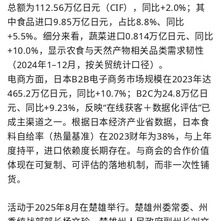
总额为
112.56
万亿日元（
CIF
），同比
+2.0%
；其
中食品进口
9.85
万亿日元，占比
8.8%
、同比
+5.5%
。细分来看，蔬菜进口
0.814
万亿日元、同比
+10.0%
，显示农食与天然产物相关品类需求韧性
（
2024
年
1–12
月，按关贸统计口径）。
电商方面，日本
B2B
电子商务市场规模在
2023
年达
465.2
万亿日元，同比
+10.7%
；
B2C
为
24.8
万亿日
元、同比
+9.23%
，反映
“
在线获客＋数据化评估
”
已
成主渠道之一。根据日本经济产业省数据，日本食
料自给率（热量基准）在
2023
财年为
38%
，与上年
度持平，进口依赖度长期存在。与商会的合作价值
体现在可复制、可评估的落地机制，而非一次性铺
货。
活动于
2025
年
8
月在楚雄举行。楚雄州委常委、州