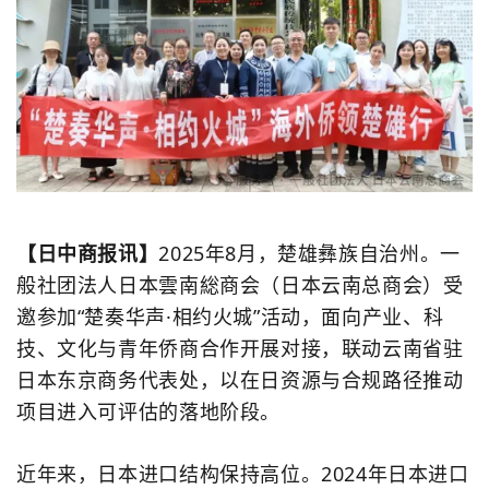
【日中商报讯】
2025
年
8
月，楚雄彝族自治州。一
般社团法人日本雲南総商会（日本云南总商会）受
邀参加
“
楚奏华声
·
相约火城
”
活动，面向产业、科
技、文化与青年侨商合作开展对接，联动云南省驻
日本东京商务代表处，以在日资源与合规路径推动
项目进入可评估的落地阶段。
近年来，日本进口结构保持高位。
2024
年日本进口