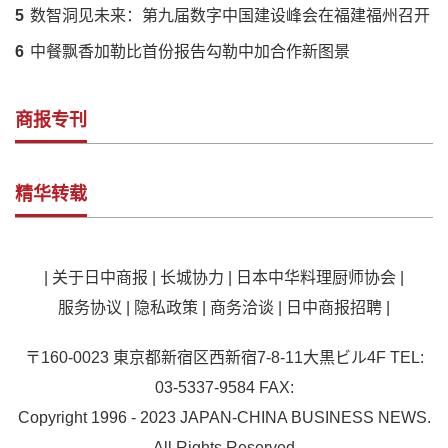
5
数智洞见未来：第九届数字中国建设峰会在福建福州召开
6
中餐飘香加勒比首份报告勾勒中加合作新图景
商报专刊
精华转载
|
关于日中商报
|
长城协力
|
日本中华料理厨师协会
|
服务协议
|
隐私政策
|
商务洽谈
|
日中商报招聘
|
〒160-0023 東京都新宿区西新宿7-8-11大黒ビル4F TEL:
03-5337-9584 FAX:
Copyright 1996 - 2023 JAPAN-CHINA BUSINESS NEWS.
All Rights Reserved