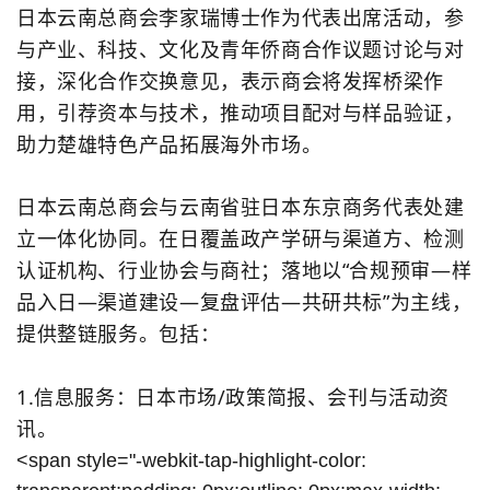
日本云南总商会李家瑞博士作为代表出席活动，参
与产业、科技、文化及青年侨商合作议题讨论与对
接，深化合作交换意见，表示商会将发挥桥梁作
用，引荐资本与技术，推动项目配对与样品验证，
助力楚雄特色产品拓展海外市场。
日本云南总商会与云南省驻日本东京商务代表处建
立一体化协同。在日覆盖政产学研与渠道方、检测
认证机构、行业协会与商社；落地以
“
合规预审
—
样
品入日
—
渠道建设
—
复盘评估
—
共研共标
”
为主线，
提供整链服务。
包括：
1.信息服务：日本市场/政策简报、会刊与活动资
讯。
<span style="-webkit-tap-highlight-color: