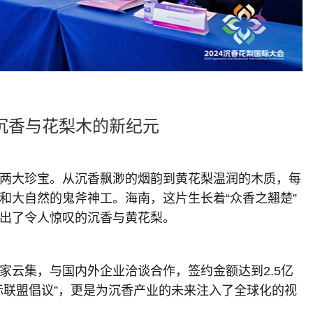
沉香与花梨木的新纪元
两大珍宝。从沉香飘渺的烟韵到黄花梨温润的木质，每
和大自然的鬼斧神工。海南，这片生长着“众香之翘楚”
出了令人惊叹的沉香与黄花梨。
家云集，与国内外企业洽谈合作，签约金额达到2.5亿
际联盟倡议”，更是为沉香产业的未来注入了全球化的视