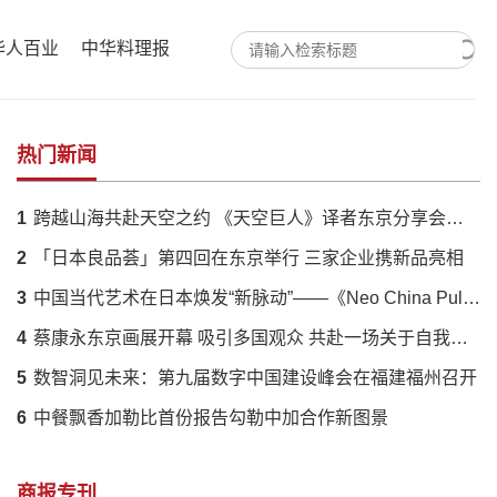
华人百业
中华料理报
热门新闻
1
跨越山海共赴天空之约 《天空巨人》译者东京分享会落幕 解码蔡国强火药艺术与中日文化羁绊
2
「日本良品荟」第四回在东京举行 三家企业携新品亮相
3
中国当代艺术在日本焕发“新脉动”——《Neo China Pulse》展呈现传统与创新的时代对话
4
蔡康永东京画展开幕 吸引多国观众 共赴一场关于自我的对话
5
数智洞见未来：第九届数字中国建设峰会在福建福州召开
6
中餐飘香加勒比首份报告勾勒中加合作新图景
商报专刊