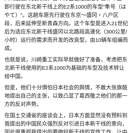
即行驶在东北新干线上的E2系1000的车型“隼号（は
やて）”。这趟车原先行驶在东京〜盛冈・八户区
段，后来延伸至新青森方向。这个车型是进入21世纪
后为适应东北新干线盛冈以北路段高速化（300公里/
小时）运行的需求而开发的改良型，由10辆车组编而
成。
也就是说，川崎重工实际早就做好了准备，考虑把东
北新干线使用的E2系1000为基础的车型及技术转让
给中国。
但是，他们十分惧怕日本社会的舆情，不敢大张旗鼓
地提出自己的主张，以致凸显了葛西敬之他们的那一
方的反对声势。
在国土交通省的座谈会上，日本方面显然没有预料到
我提出的中国民众强烈反对引进日本新干线的意向，
因此很重视我提出的要做好新干线的宣传工作，让中