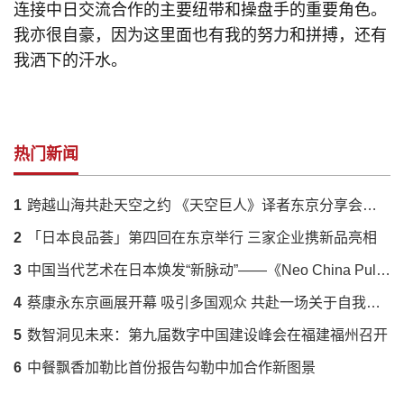
连接中日交流合作的主要纽带和操盘手的重要角色。
我亦很自豪，因为这里面也有我的努力和拼搏，还有
我洒下的汗水。
热门新闻
1
跨越山海共赴天空之约 《天空巨人》译者东京分享会落幕 解码蔡国强火药艺术与中日文化羁绊
2
「日本良品荟」第四回在东京举行 三家企业携新品亮相
3
中国当代艺术在日本焕发“新脉动”——《Neo China Pulse》展呈现传统与创新的时代对话
4
蔡康永东京画展开幕 吸引多国观众 共赴一场关于自我的对话
5
数智洞见未来：第九届数字中国建设峰会在福建福州召开
6
中餐飘香加勒比首份报告勾勒中加合作新图景