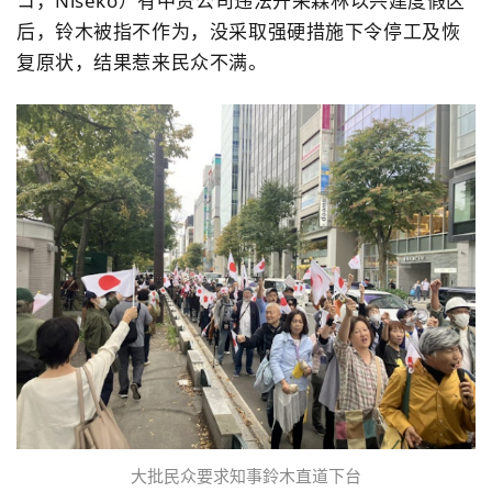
コ，Niseko）有中资公司违法开采森林以兴建度假区
后，铃木被指不作为，没采取强硬措施下令停工及恢
复原状，结果惹来民众不满。
大批民众要求知事鈴木直道下台