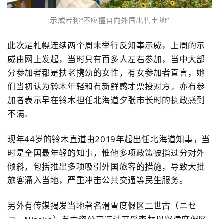
示威者称“不应擅自向外国出售土地”
此次是札幌连续两个周末举行反知事示威，上周的示
威由网上发起，当时只有百多人左右参加，当中大部
分参加者都是扶老携幼的女性，有女参加者直言，她
们当初认为铃木年轻和有新鲜感才票投对方，亦有参
加者表示早在铃木担任北海道夕张市长时的执政感到
不满。
现年44岁的铃木直道由2019年起出任北海道知事，当
时是全国最年轻的知事，惟他多项政策被指过分对外
倾斜，包括推出多项吸引外国旅客的措施，导致大批
旅客涌入当地，严重冲击公共交通等民生服务。
另外有传媒揭发当地著名滑雪度假区二世古（ニセ