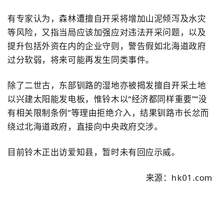
有专家认为，森林遭擅自开采将增加山泥倾泻及水灾
等风险，又指当局应该加强应对违法开采问题，以及
提升包括外资在内的企业守则，警告假如北海道政府
过分软弱，将来可能再发生同类事件。
除了二世古，东部钏路的湿地亦被揭发擅自开采土地
以兴建太阳能发电板，惟铃木以“经济都同样重要”“没
有相关限制条例”等理由拒绝介入，结果钏路市长忿而
绕过北海道政府，直接向中央政府交涉。
目前铃木正出访爱知县，暂时未有回应示威。
来源：
hk01.com