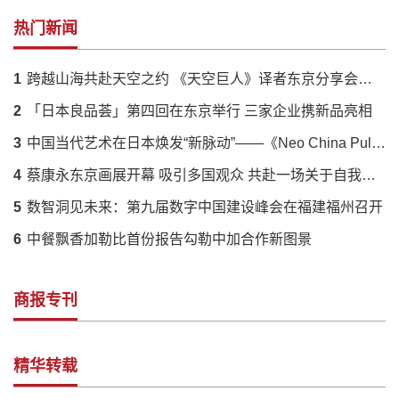
热门新闻
1
跨越山海共赴天空之约 《天空巨人》译者东京分享会落幕 解码蔡国强火药艺术与中日文化羁绊
2
「日本良品荟」第四回在东京举行 三家企业携新品亮相
3
中国当代艺术在日本焕发“新脉动”——《Neo China Pulse》展呈现传统与创新的时代对话
4
蔡康永东京画展开幕 吸引多国观众 共赴一场关于自我的对话
5
数智洞见未来：第九届数字中国建设峰会在福建福州召开
6
中餐飘香加勒比首份报告勾勒中加合作新图景
商报专刊
精华转载