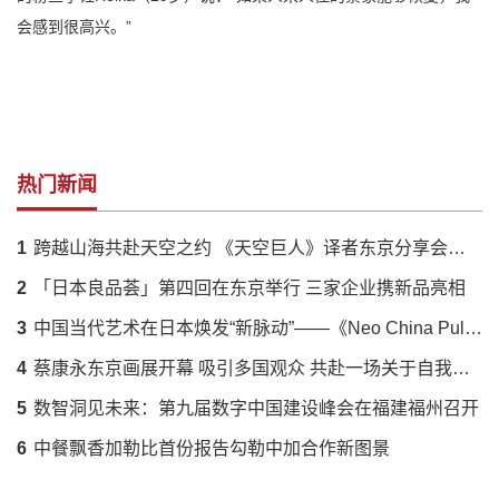
会感到很高兴。”
热门新闻
1
跨越山海共赴天空之约 《天空巨人》译者东京分享会落幕 解码蔡国强火药艺术与中日文化羁绊
2
「日本良品荟」第四回在东京举行 三家企业携新品亮相
3
中国当代艺术在日本焕发“新脉动”——《Neo China Pulse》展呈现传统与创新的时代对话
4
蔡康永东京画展开幕 吸引多国观众 共赴一场关于自我的对话
5
数智洞见未来：第九届数字中国建设峰会在福建福州召开
6
中餐飘香加勒比首份报告勾勒中加合作新图景