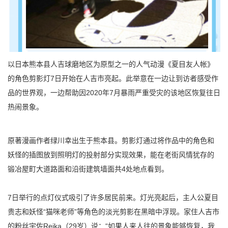
以日本熊本县人吉球磨地区为原型之一的人气动漫《夏目友人帐》
的角色剪影灯7日开始在人吉市亮起。此举意在一边让到访者感受作
品的世界观，一边帮助因2020年7月暴雨严重受灾的该地区恢复往日
热闹景象。
原著漫画作者绿川幸出生于熊本县。剪影灯通过将作品中的角色和
妖怪的插图放到照明灯的投射部分实现效果，能在老街风情犹存的
锻冶屋町大道路面和沿街建筑墙面共4处地点看到。
7日举行的点灯仪式吸引了许多居民前来。灯光亮起后，主人公夏目
贵志和妖怪“猫咪老师”等角色的淡光剪影在黑暗中浮现。家住人吉市
的粉丝宇佐Reika（29岁）说：“如果人来人往的景象能够恢复，我