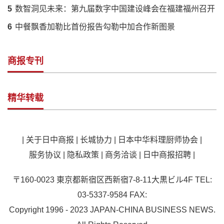
5
数智洞见未来：第九届数字中国建设峰会在福建福州召开
6
中餐飘香加勒比首份报告勾勒中加合作新图景
商报专刊
精华转载
|
关于日中商报
|
长城协力
|
日本中华料理厨师协会
|
服务协议
|
隐私政策
|
商务洽谈
|
日中商报招聘
|
〒160-0023 東京都新宿区西新宿7-8-11大黒ビル4F TEL:
03-5337-9584 FAX:
Copyright 1996 - 2023 JAPAN-CHINA BUSINESS NEWS.