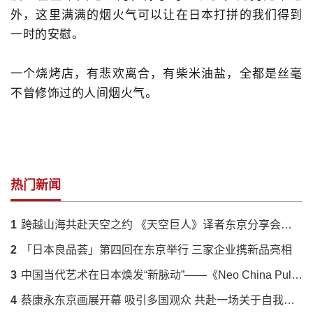
外，这里满满的烟火气可以让在日本打拼的我们得到
一时的安慰。
一个烧烤店，有悲欢离合，有柴米油盐，全都是丝毫
不曾修饰过的人间烟火气。
热门新闻
1
跨越山海共赴天空之约 《天空巨人》译者东京分享会落幕 解码蔡国强火药艺术与中日文化羁绊
2
「日本良品荟」第四回在东京举行 三家企业携新品亮相
3
中国当代艺术在日本焕发“新脉动”——《Neo China Pulse》展呈现传统与创新的时代对话
4
蔡康永东京画展开幕 吸引多国观众 共赴一场关于自我的对话