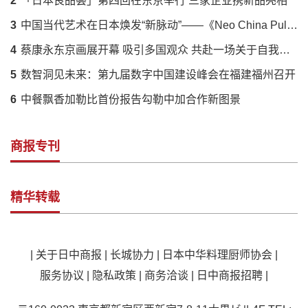
2
「日本良品荟」第四回在东京举行 三家企业携新品亮相
3
中国当代艺术在日本焕发“新脉动”——《Neo China Pulse》展呈现传统与创新的时代对话
4
蔡康永东京画展开幕 吸引多国观众 共赴一场关于自我的对话
5
数智洞见未来：第九届数字中国建设峰会在福建福州召开
6
中餐飘香加勒比首份报告勾勒中加合作新图景
商报专刊
精华转载
|
关于日中商报
|
长城协力
|
日本中华料理厨师协会
|
服务协议
|
隐私政策
|
商务洽谈
|
日中商报招聘
|