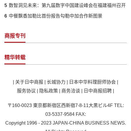
5
数智洞见未来：第九届数字中国建设峰会在福建福州召开
6
中餐飘香加勒比首份报告勾勒中加合作新图景
商报专刊
精华转载
|
关于日中商报
|
长城协力
|
日本中华料理厨师协会
|
服务协议
|
隐私政策
|
商务洽谈
|
日中商报招聘
|
〒160-0023 東京都新宿区西新宿7-8-11大黒ビル4F TEL:
03-5337-9584 FAX:
Copyright 1996 - 2023 JAPAN-CHINA BUSINESS NEWS.