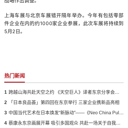
战略作出调整。
上海车展与北京车展错开隔年举办。今年有包括零部
件企业在内的约1000家企业参展，此次车展将持续到
5月2日。
热门新闻
1
跨越山海共赴天空之约 《天空巨人》译者东京分享会落幕 解码蔡国强火药艺术与中日文化羁绊
2
「日本良品荟」第四回在东京举行 三家企业携新品亮相
3
中国当代艺术在日本焕发“新脉动”——《Neo China Pulse》展呈现传统与创新的时代对话
4
蔡康永东京画展开幕 吸引多国观众 共赴一场关于自我的对话