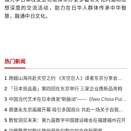
想深度的交流活动，助力在日华人群体传承中华智
慧，融通中日文化。
热门新闻
1
跨越山海共赴天空之约 《天空巨人》译者东京分享会落幕 解码蔡国强火药艺术与中日文化羁绊
2
「日本良品荟」第四回在东京举行 三家企业携新品亮相
3
中国当代艺术在日本焕发“新脉动”——《Neo China Pulse》展呈现传统与创新的时代对话
4
蔡康永东京画展开幕 吸引多国观众 共赴一场关于自我的对话
5
数智洞见未来：第九届数字中国建设峰会在福建福州召开
6
中餐飘香加勒比首份报告勾勒中加合作新图景