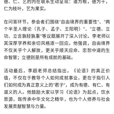
德、仁、艺的内在联系生动呈现：道为根，德为干，
仁为枝叶，艺为果实。
在问答环节，参会者们围绕
“
自由境界的重要性
”
、
“
两
个半圣人理论（孔子、孟子、王阳明）
”
、
“
立德、立
功、立言孰轻孰重
”
等议题展开了深入讨论。李老师以
其深厚学养和亲切风格逐一回应。他强调，自由境界
不仅关乎个人解放，更关乎顺天应命、忠恕中道的生
命智慧；立德则是所有成就的基础。
活动最后，李超老师总结指出，《论语》的真正价
值，不仅在于教导个人如何成就事业，更在于指引人
们如何成为真正意义上的“君子”，成为有德、有仁、有
道义的人。他鼓励大家以学习《论语》为起点，饮水
思源，既传承中华文化之精华，也为个人修养与社会
发展贡献智慧与力量。