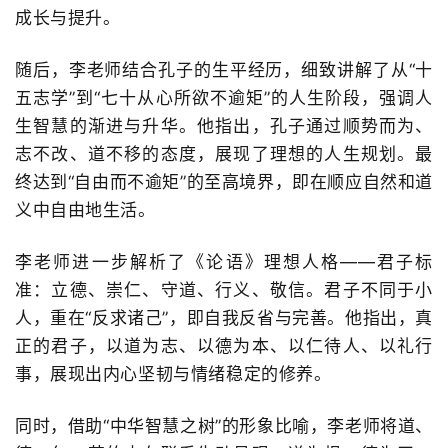
成长与提升。
随后，李老师结合孔子的生平经历，细致讲解了从
“
十
五志学
”
到
“
七十从心所欲不逾矩
”
的人生阶段，强调人
生智慧的渐进与升华。他指出，孔子通过顺势而为、
志不改、道不移的态度，展现了理想的人生规划。最
终达到
“
自由而不逾矩
”
的至高境界，即在顺应自然和道
义中自由地生活。
李老师进一步解析了《论语》理想人格
——
君子标
准：立德、崇仁、守道、行义、敬信。君子不同于小
人，重在
“
反求诸己
”
，即自我反省与完善。他指出，真
正的君子，以道为志、以德为本、以仁待人、以礼行
事，展现出内心坚韧与情绪稳定的修养。
同时，借助
“
中华智慧之树
”
的形象比喻，李老师将道、