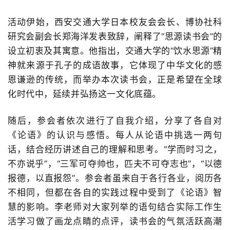
活动伊始，西安交通大学日本校友会会长、博协社科
研究会副会长郑海洋发表致辞，阐释了
“
思源读书会
”
的
设立初衷及其寓意。他指出，交通大学的
“
饮水思源
”
精
神就来源于孔子的成语故事，它体现了中华文化的感
恩谦逊的传统，而举办本次读书会，正是希望在全球
化时代中，延续并弘扬这一文化底蕴。
随后，参会者依次进行了自我介绍，分享了各自对
《论语》的认识与感悟。每人从论语中挑选一两句
话，结合经历讲述自己的理解和思考。“学而时习之，
不亦说乎”，“三军可夺帅也，匹夫不可夺志也”，“以德
报德，以直报怨”。参会者虽来自于各行各业，阅历各
不相同，但都在各自的实践过程中受到了《论语》智
慧的影响。李老师对大家列举的语句结合实际工作生
活学习做了画龙点睛的点评，读书会的气氛活跃高潮