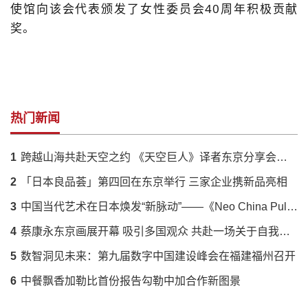
使馆向该会代表颁发了女性委员会40周年积极贡献
奖。
热门新闻
1
跨越山海共赴天空之约 《天空巨人》译者东京分享会落幕 解码蔡国强火药艺术与中日文化羁绊
2
「日本良品荟」第四回在东京举行 三家企业携新品亮相
3
中国当代艺术在日本焕发“新脉动”——《Neo China Pulse》展呈现传统与创新的时代对话
4
蔡康永东京画展开幕 吸引多国观众 共赴一场关于自我的对话
5
数智洞见未来：第九届数字中国建设峰会在福建福州召开
6
中餐飘香加勒比首份报告勾勒中加合作新图景