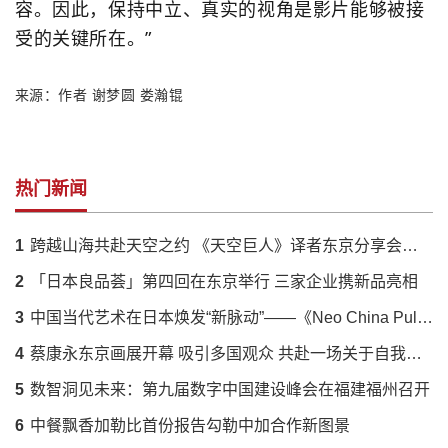
容。因此，保持中立、真实的视角是影片能够被接
受的关键所在。”
来源：
作者 谢梦圆 娄瀚锟
热门新闻
1
跨越山海共赴天空之约 《天空巨人》译者东京分享会落幕 解码蔡国强火药艺术与中日文化羁绊
2
「日本良品荟」第四回在东京举行 三家企业携新品亮相
3
中国当代艺术在日本焕发“新脉动”——《Neo China Pulse》展呈现传统与创新的时代对话
4
蔡康永东京画展开幕 吸引多国观众 共赴一场关于自我的对话
5
数智洞见未来：第九届数字中国建设峰会在福建福州召开
6
中餐飘香加勒比首份报告勾勒中加合作新图景